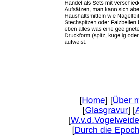
Handel als Sets mit verschie
Aufsätzen, man kann sich abe
Haushaltsmitteln wie Nagelfei
Stechspitzen oder Falzbeilen 
eben alles was eine geeignet
Druckform (spitz, kugelig oder
aufweist.
[
Home
] [
Über m
[
Glasgravur
] [
[
W.v.d.Vogelweid
[
Durch die Epoc